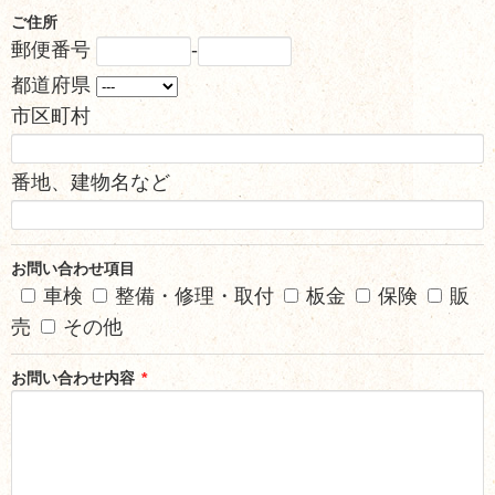
ご住所
郵便番号
-
都道府県
市区町村
番地、建物名など
お問い合わせ項目
車検
整備・修理・取付
板金
保険
販
売
その他
お問い合わせ内容
*