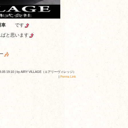
使用車
です
ればと思います
ー
8.05 19:10
|
by
AIRY VILLAGE（エアリーヴィレッジ）
|
Perma Link