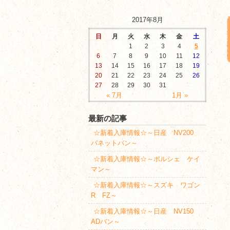
2017年8月
日
月
火
水
木
金
土
1
2
3
4
5
6
7
8
9
10
11
12
13
14
15
16
17
18
19
20
21
22
23
24
25
26
27
28
29
30
31
« 7月
1月 »
最新の記事
☆新着入庫情報☆～日産 NV200
バネットバン～
☆新着入庫情報☆～ポルシェ ケイ
マン～
☆新着入庫情報☆～スズキ ワゴン
R FZ～
☆新着入庫情報☆～日産 NV150
ADバン～