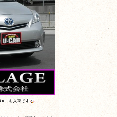
スα
も入荷です