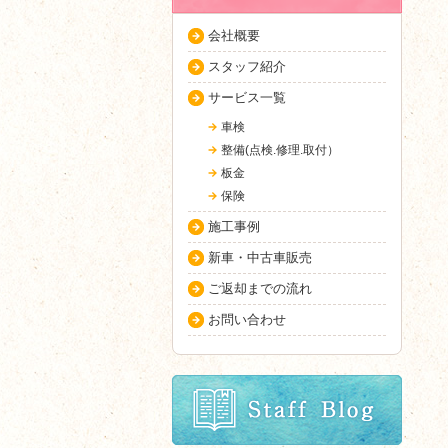
会社概要
スタッフ紹介
サービス一覧
車検
整備(点検.修理.取付）
板金
保険
施工事例
新車・中古車販売
ご返却までの流れ
お問い合わせ