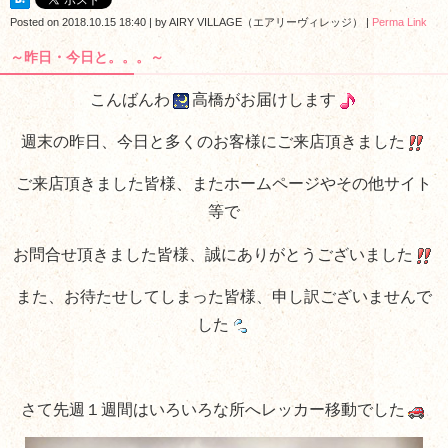
Posted on
2018.10.15 18:40
|
by
AIRY VILLAGE（エアリーヴィレッジ）
|
Perma Link
～昨日・今日と。。。～
こんばんわ
高橋がお届けします
週末の昨日、今日と多くのお客様にご来店頂きました
ご来店頂きました皆様、またホームページやその他サイト
等で
お問合せ頂きました皆様、誠にありがとうございました
また、お待たせしてしまった皆様、申し訳ございませんで
した
さて先週１週間はいろいろな所へレッカー移動でした