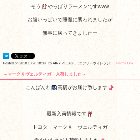
そう
やっぱりラーメンですwww
お腹いっぱいで睡魔に襲われましたが
無事に戻ってきましたー
Posted on
2018.10.20 18:39
|
by
AIRY VILLAGE（エアリーヴィレッジ）
|
Perma Link
～マークＸヴェルティガ 入荷しました～
こんばんわ
高橋がお届け致します
最新入荷情報です
トヨタ マークＸ ヴェルティガ