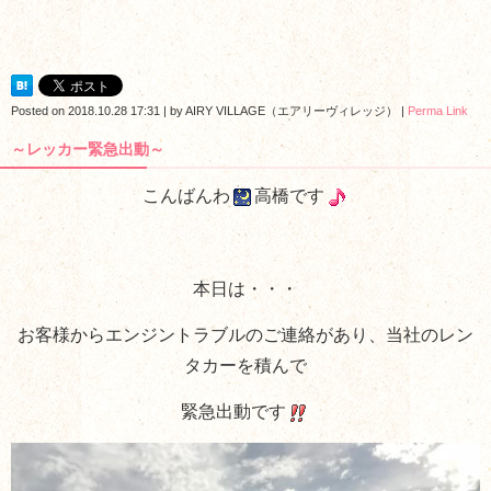
Posted on
2018.10.28 17:31
|
by
AIRY VILLAGE（エアリーヴィレッジ）
|
Perma Link
～レッカー緊急出動～
こんばんわ
高橋です
本日は・・・
お客様からエンジントラブルのご連絡があり、当社のレン
タカーを積んで
緊急出動です