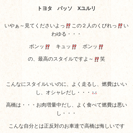
トヨタ パッソ Xユルリ
いやぁ～見てくださいよっ
この２人のくびれっ
い
わゆる・・・
ボンッ
キュッ
ボンッ
の、最高のスタイルですよ～
笑
こんなにスタイルいいのに、
よく走るし、燃費はいい
し、オシャレだし・・・
高橋は・・・お肉増量中だし、よく食べて燃費は悪い
し・・・
こんな自分とは正反対のお車達で
高橋は悔しいです