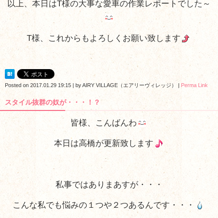
以上、本日はT様の大事な愛車の作業レポートでした～
T様、これからもよろしくお願い致します
Posted on
2017.01.29 19:15
|
by
AIRY VILLAGE（エアリーヴィレッジ）
|
Perma Link
スタイル抜群の奴が・・・！？
皆様、こんばんわ
本日は高橋が更新致します
私事ではありまあすが・・・
こんな私でも悩みの１つや２つあるんです・・・