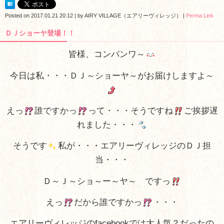
Posted on
2017.01.21 20:12
|
by
AIRY VILLAGE（エアリーヴィレッジ）
|
Perma Link
ＤＪショーヤ登場！！
皆様、コンバンワ～
今日は私・・・ＤＪ～ショーヤ～がお届けしますよ～
えっ
誰ですかっ
って・・・そうですね
ご挨拶遅
れました・・・
そうです
私が・・・エアリーヴィレッジのＤＪ担
当・・・
Ｄ～Ｊ～ショ～ー～ヤ～ ですっ
えっ
だから誰ですかっ
・・・
エアリーヴィレッジのfacebookでは大人気？だったの