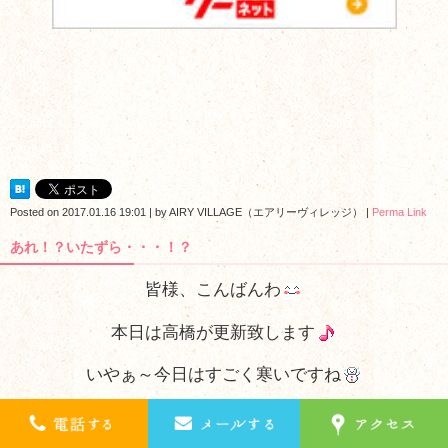
Posted on
2017.01.16 19:01
|
by
AIRY VILLAGE（エアリーヴィレッジ）
|
Perma Link
あれ！？いたずら・・・！？
皆様、こんばんわ
本日は高橋が更新致します
いやぁ～今日はすごく寒いですね
大寒波・・・