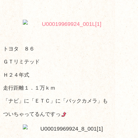
トヨタ ８６
ＧＴリミテッド
Ｈ２４年式
走行距離１．１万ｋｍ
「ナビ」に「ＥＴＣ」に「バックカメラ」も
ついちゃってるんですっ