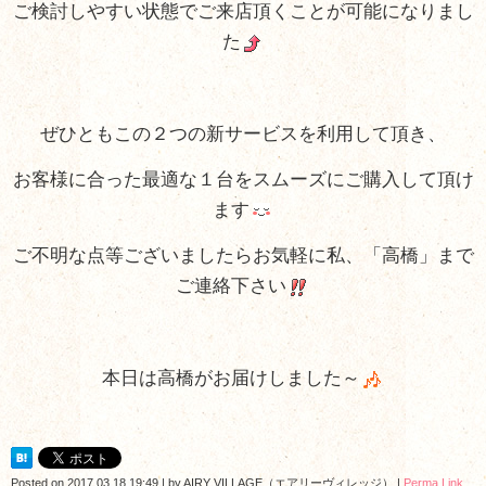
ご検討しやすい状態でご来店頂くことが可能になりまし
た
ぜひともこの２つの新サービスを利用して頂き、
お客様に合った最適な１台を
スムーズにご購入して頂け
ます
ご不明な点等ございましたらお気軽に私、「高橋」まで
ご連絡下さい
本日は高橋がお届けしました～
Posted on
2017.03.18 19:49
|
by
AIRY VILLAGE（エアリーヴィレッジ）
|
Perma Link