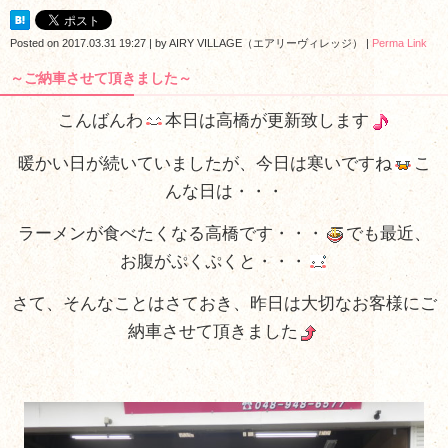
Posted on
2017.03.31 19:27
|
by
AIRY VILLAGE（エアリーヴィレッジ）
|
Perma Link
～ご納車させて頂きました～
こんばんわ
本日は高橋が更新致します
暖かい日が続いていましたが、今日は寒いですね
こ
んな日は・・・
ラーメンが食べたくなる高橋です・・・
でも最近、
お腹がぷくぷくと・・・
さて、そんなことはさておき、昨日は大切なお客様にご
納車させて頂きました