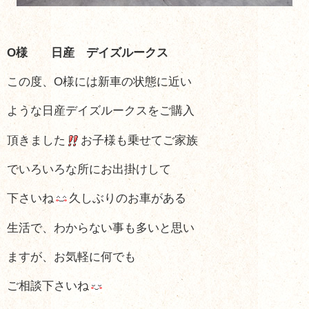
O様 日産 デイズルークス
この度、O様には新車の状態に近い
ような
日産デイズルークスをご購入
頂きました
お子様も乗せてご家族
でいろいろな所に
お出掛けして
下さいね
久しぶりのお車がある
生活で、わからない事も
多いと思い
ますが、お気軽に何でも
ご相談
下さいね