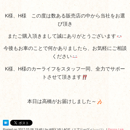
K様、H様 この度は数ある販売店の中から当社をお選
び頂き
またご購入頂きまして誠にありがとうございます
今後もお車のことで何かありましたら、お気軽にご相談
ください
K様、H様のカーライフをスタッフ一同、全力でサポー
トさせて頂きます
本日は高橋がお届けしました～
Posted on
2017.03.08 19:48
|
by
AIRY VILLAGE（エアリーヴィレッジ）
|
Perma Link