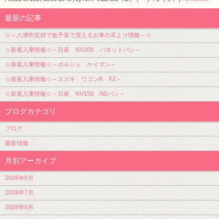
最新の記事
☆～八潮市近郊で低予算で買えるお車の耳より情報～☆
☆新着入庫情報☆～日産 NV200 バネットバン～
☆新着入庫情報☆～ポルシェ ケイマン～
☆新着入庫情報☆～スズキ ワゴンR FZ～
☆新着入庫情報☆～日産 NV150 ADバン～
ブログカテゴリ
ブログ
最新情報
月別アーカイブ
2026年8月
2026年7月
2026年6月