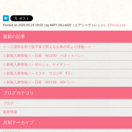
Posted on
2026.05.23 19:02
|
by
AIRY VILLAGE（エアリーヴィレッジ）
|
Perma Link
最新の記事
☆～八潮市近郊で低予算で買えるお車の耳より情報～☆
☆新着入庫情報☆～日産 NV200 バネットバン～
☆新着入庫情報☆～ポルシェ ケイマン～
☆新着入庫情報☆～スズキ ワゴンR FZ～
☆新着入庫情報☆～日産 NV150 ADバン～
ブログカテゴリ
ブログ
最新情報
月別アーカイブ