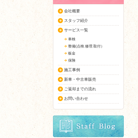
会社概要
スタッフ紹介
サービス一覧
車検
整備(点検.修理.取付）
板金
保険
施工事例
新車・中古車販売
ご返却までの流れ
お問い合わせ