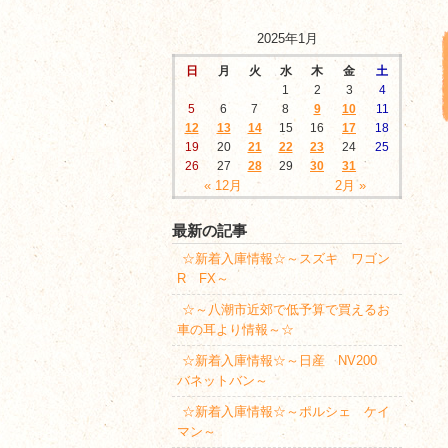
2025年1月
日
月
火
水
木
金
土
1
2
3
4
5
6
7
8
9
10
11
12
13
14
15
16
17
18
19
20
21
22
23
24
25
26
27
28
29
30
31
« 12月
2月 »
最新の記事
☆新着入庫情報☆～スズキ ワゴン
R FX～
☆～八潮市近郊で低予算で買えるお
車の耳より情報～☆
☆新着入庫情報☆～日産 NV200
バネットバン～
☆新着入庫情報☆～ポルシェ ケイ
マン～