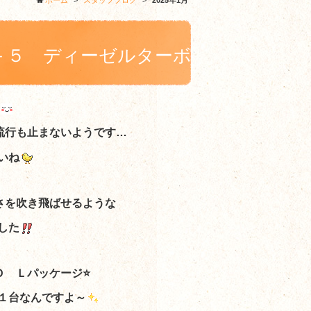
ホーム
>
スタッフブログ
>
2025年1月
－５ ディーゼルターボ
流行も止まないようです…
いね
さを吹き飛ばせるような
した
Ｄ Ｌパッケージ⭐
１台なんですよ～