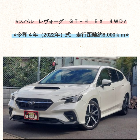
⭐スバル レヴォーグ ＧＴ－Ｈ ＥＸ ４ＷＤ⭐
⭐令和４年（2022年）式 走行距離約8,000
ｋｍ⭐