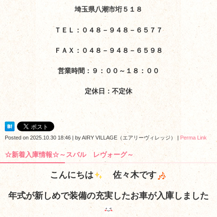
埼玉県八潮市垳５１８
ＴＥＬ：０４８－９４８－６５７７
ＦＡＸ：０４８－９４８－６５９８
営業時間：９：００～１８：００
定休日：不定休
Posted on
2025.10.30 18:46
|
by
AIRY VILLAGE（エアリーヴィレッジ）
|
Perma Link
☆新着入庫情報☆～スバル レヴォーグ～
こんにちは
佐々木です
年式が新しめで装備の充実したお車が入庫しました