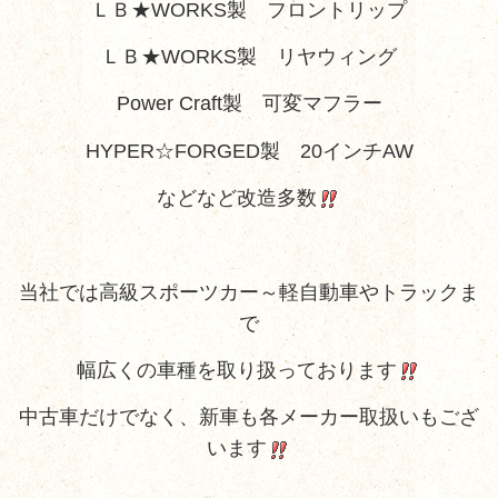
ＬＢ★WORKS製 フロントリップ
ＬＢ★WORKS製 リヤウィング
Power Craft製 可変マフラー
HYPER☆FORGED製 20インチAW
などなど改造多数
当社では高級スポーツカー～軽自動車やトラックま
で
幅広くの車種を取り扱っております
中古車だけでなく、新車も各メーカー取扱いもござ
います