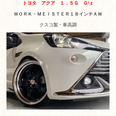
トヨタ アクア １．５Ｇ Ｇ‘ｚ
ＷＯＲＫ・ＭＥＩＳＴＥＲ１８インチＡＷ
クスコ製・車高調