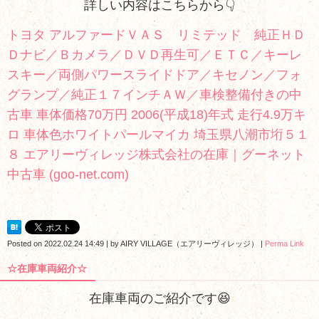
詳しい内容はこちらから👇
トヨタ アルファードＶＡＳ リミテッド 純正ＨＤ
Ｄナビ／Ｂカメラ／ＤＶＤ再生可／ＥＴＣ／キーレ
スキー／両側パワースライドドア／キセノン／フォ
グランプ／純正１７インチＡＷ／車検整備付きの中
古車 車体価格70万円 2006(平成18)年式 走行4.9万キ
ロ 車体色ホワイトパールマイカ 埼玉県八潮市垳５１
８ エアリーヴィレッジ株式会社の在庫｜グーネット
中古車 (goo-net.com)
Posted on
2022.02.24 14:49
|
by
AIRY VILLAGE（エアリーヴィレッジ）
|
Perma Link
☆在庫車両紹介☆
在庫車両のご紹介です😆