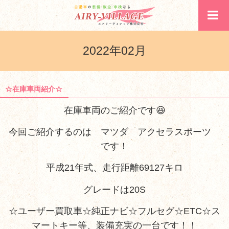
2022年02月
☆在庫車両紹介☆
在庫車両のご紹介です😆
今回ご紹介するのは マツダ アクセラスポーツ
です！
平成21年式、走行距離69127キロ
グレードは20S
☆ユーザー買取車☆純正ナビ☆フルセグ☆ETC☆ス
マートキー等、装備充実の一台です！！