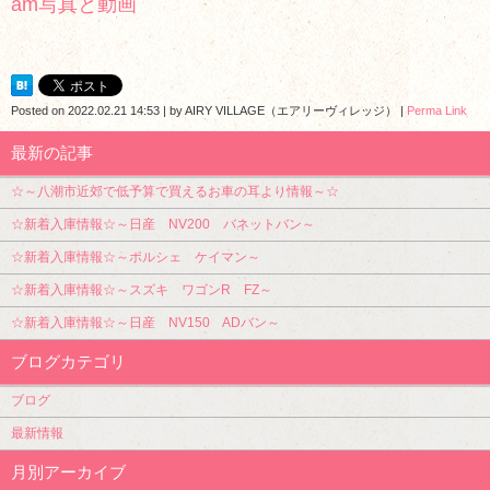
am写真と動画
Posted on
2022.02.21 14:53
|
by
AIRY VILLAGE（エアリーヴィレッジ）
|
Perma Link
最新の記事
☆～八潮市近郊で低予算で買えるお車の耳より情報～☆
☆新着入庫情報☆～日産 NV200 バネットバン～
☆新着入庫情報☆～ポルシェ ケイマン～
☆新着入庫情報☆～スズキ ワゴンR FZ～
☆新着入庫情報☆～日産 NV150 ADバン～
ブログカテゴリ
ブログ
最新情報
月別アーカイブ