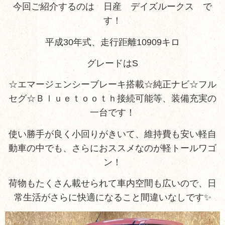
今回ご紹介するのは 日産 デイズルークス で
す！
平成30年式、走行距離10909キロ
グレードはS
☆エマージェンシーブレーキ搭載☆純正ナビ☆フル
セグ☆Ｂｌｕｅｔｏｏｔｈ接続可能等、装備充実の
一台です！
使い勝手が良く小回りがきいて、維持費も安い軽自
動車の中でも、さらにおススメなのが軽トールワゴ
ン！
荷物もたくさん載せられて車内空間も広いので、日
常生活がさらに快適になること間違いなしです✨