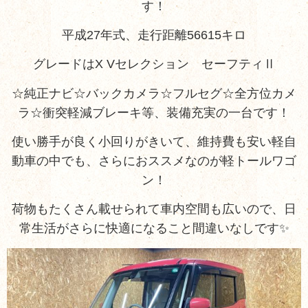
す！
平成27年式、走行距離56615キロ
グレードはX Vセレクション セーフティⅡ
☆純正ナビ☆バックカメラ☆フルセグ☆全方位カメ
ラ☆衝突軽減ブレーキ等、装備充実の一台です！
使い勝手が良く小回りがきいて、維持費も安い軽自
動車の中でも、さらにおススメなのが軽トールワゴ
ン！
荷物もたくさん載せられて車内空間も広いので、日
常生活がさらに快適になること間違いなしです✨