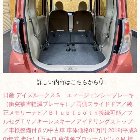
詳しい内容はこちらから👇
日産 デイズルークスＳ エマージェンシーブレーキ
（衝突被害軽減ブレーキ）／両側スライドドア／純
正メモリーナビ／Ｂｌｕｅｔｏｏｔｈ接続可能／フ
ルセグＴＶ／キーレスキー／アイドリングストップ
／車検整備付きの中古車 車体価格81万円 2018(平成3
0)年式 走行1.1万キロ 車体色ブロッサムピンクＭ 埼