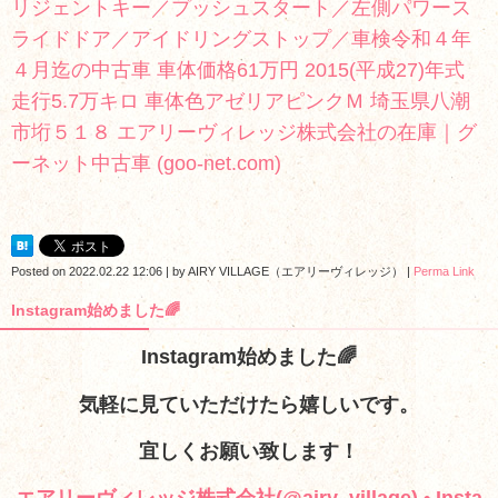
リジェントキー／プッシュスタート／左側パワース
ライドドア／アイドリングストップ／車検令和４年
４月迄の中古車 車体価格61万円 2015(平成27)年式
走行5.7万キロ 車体色アゼリアピンクＭ 埼玉県八潮
市垳５１８ エアリーヴィレッジ株式会社の在庫｜グ
ーネット中古車 (goo-net.com)
Posted on
2022.02.22 12:06
|
by
AIRY VILLAGE（エアリーヴィレッジ）
|
Perma Link
Instagram始めました🌈
Instagram始めました🌈
気軽に見ていただけたら嬉しいです。
宜しくお願い致します！