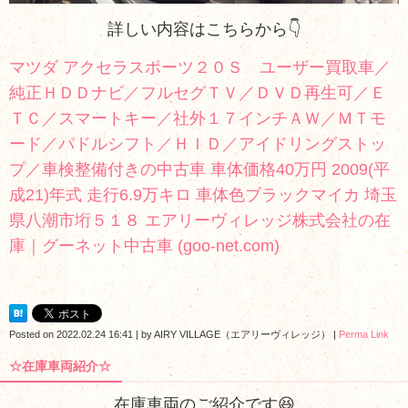
詳しい内容はこちらから👇
マツダ アクセラスポーツ２０Ｓ ユーザー買取車／
純正ＨＤＤナビ／フルセグＴＶ／ＤＶＤ再生可／Ｅ
ＴＣ／スマートキー／社外１７インチＡＷ／ＭＴモ
ード／パドルシフト／ＨＩＤ／アイドリングストッ
プ／車検整備付きの中古車 車体価格40万円 2009(平
成21)年式 走行6.9万キロ 車体色ブラックマイカ 埼玉
県八潮市垳５１８ エアリーヴィレッジ株式会社の在
庫｜グーネット中古車 (goo-net.com)
Posted on
2022.02.24 16:41
|
by
AIRY VILLAGE（エアリーヴィレッジ）
|
Perma Link
☆在庫車両紹介☆
在庫車両のご紹介です😆