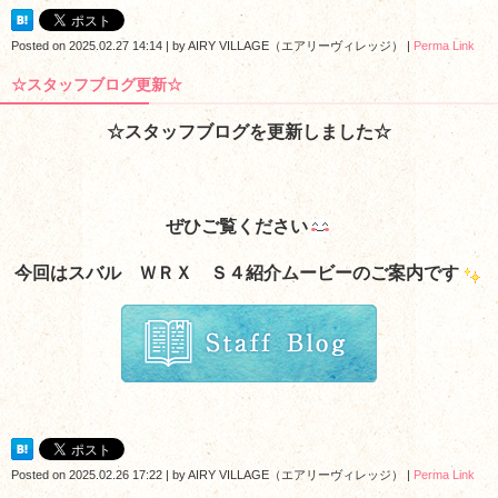
Posted on
2025.02.27 14:14
|
by
AIRY VILLAGE（エアリーヴィレッジ）
|
Perma Link
☆スタッフブログ更新☆
☆スタッフブログを更新しました☆
ぜひご覧ください
今回はスバル ＷＲＸ Ｓ４紹介ムービーのご案内です
Posted on
2025.02.26 17:22
|
by
AIRY VILLAGE（エアリーヴィレッジ）
|
Perma Link