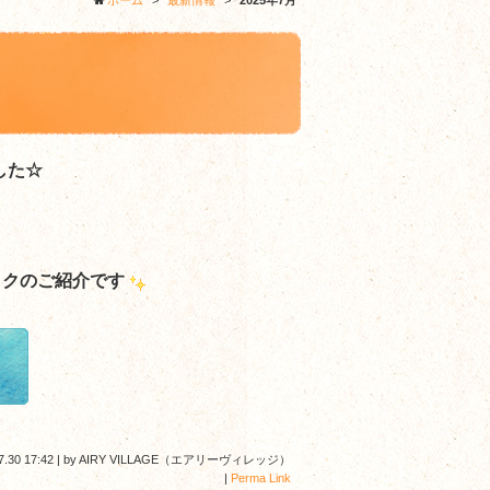
ホーム
>
最新情報
>
2025年7月
した☆
ック
のご紹介です
7.30 17:42
|
by
AIRY VILLAGE（エアリーヴィレッジ）
|
Perma Link