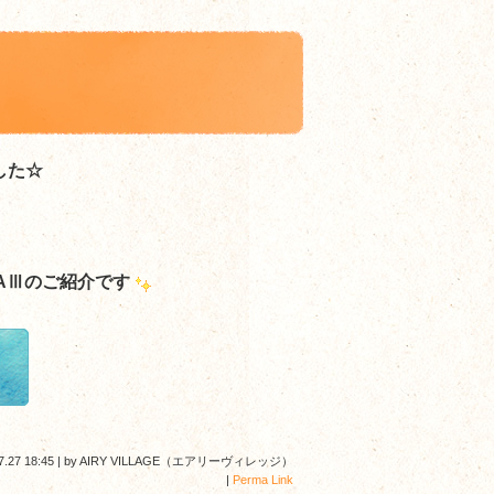
した☆
AⅢ
のご紹介です
7.27 18:45
|
by
AIRY VILLAGE（エアリーヴィレッジ）
|
Perma Link