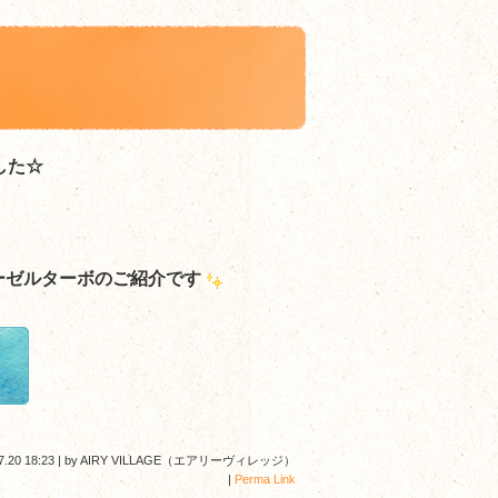
した☆
ーゼルターボ
のご紹介です
7.20 18:23
|
by
AIRY VILLAGE（エアリーヴィレッジ）
|
Perma Link