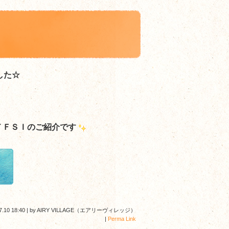
した☆
ＴＦＳＩ
のご紹介です
7.10 18:40
|
by
AIRY VILLAGE（エアリーヴィレッジ）
|
Perma Link