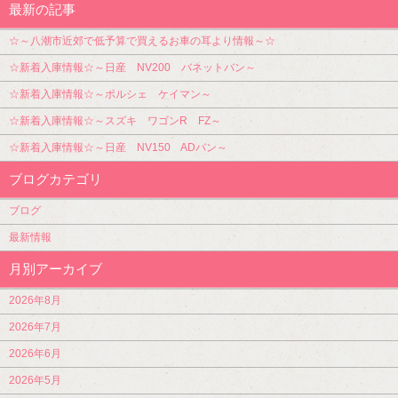
最新の記事
☆～八潮市近郊で低予算で買えるお車の耳より情報～☆
☆新着入庫情報☆～日産 NV200 バネットバン～
☆新着入庫情報☆～ポルシェ ケイマン～
☆新着入庫情報☆～スズキ ワゴンR FZ～
☆新着入庫情報☆～日産 NV150 ADバン～
ブログカテゴリ
ブログ
最新情報
月別アーカイブ
2026年8月
2026年7月
2026年6月
2026年5月