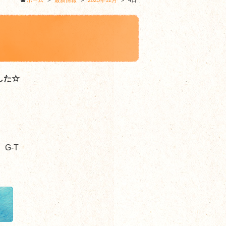
ホーム
>
最新情報
>
2025年12月
>
4日
した☆
G-T