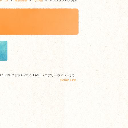
ホーム
>
最新情報
>
その他
>
スタッフブログ更新
1.16 19:02
|
by
AIRY VILLAGE（エアリーヴィレッジ）
|
Perma Link