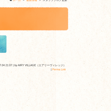
ホーム
>
最新情報
>
スタッフブログ更新
7.04 21:07
|
by
AIRY VILLAGE（エアリーヴィレッジ）
|
Perma Link