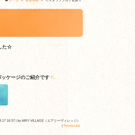
ホーム
>
最新情報
>
☆スタッフブログ更新☆
した☆
パッケージのご紹介です
3.17 16:37
|
by
AIRY VILLAGE（エアリーヴィレッジ）
|
Perma Link