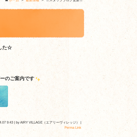
ホーム
>
最新情報
>
☆スタッフブログ更新☆
した☆
ビーのご案内です
4.07 9:43
|
by
AIRY VILLAGE（エアリーヴィレッジ）
|
Perma Link