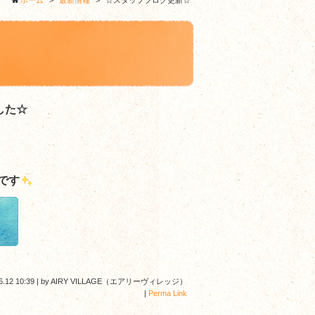
ホーム
>
最新情報
>
☆スタッフブログ更新☆
した☆
です
6.12 10:39
|
by
AIRY VILLAGE（エアリーヴィレッジ）
|
Perma Link