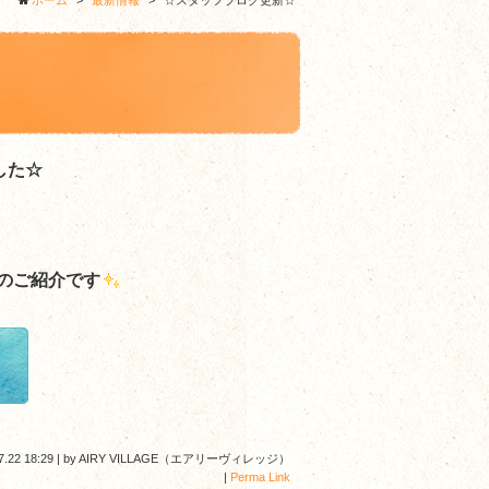
ホーム
>
最新情報
>
☆スタッフブログ更新☆
した☆
のご紹介です
7.22 18:29
|
by
AIRY VILLAGE（エアリーヴィレッジ）
|
Perma Link