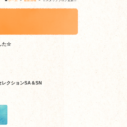
ホーム
>
最新情報
>
☆スタッフブログ更新☆
した☆
レクションSA＆SN