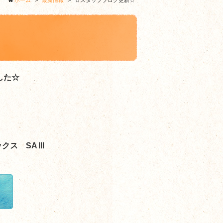
ホーム
>
最新情報
>
☆スタッフブログ更新☆
した☆
クス SAⅢ