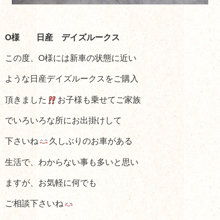
O様 日産 デイズルークス
この度、O様には新車の状態に近い
ような
日産デイズルークスをご購入
頂きました
お子様も乗せてご家族
でいろいろな所に
お出掛けして
下さいね
久しぶりのお車がある
生活で、わからない事も
多いと思い
ますが、お気軽に何でも
ご相談
下さいね