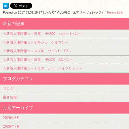
Posted on
2017.03.31 19:27
|
by
AIRY VILLAGE（エアリーヴィレッジ）
|
Perma Link
最新の記事
☆新着入庫情報☆～日産 NV200 バネットバン～
☆新着入庫情報☆～ポルシェ ケイマン～
☆新着入庫情報☆～スズキ ワゴンR FZ～
☆新着入庫情報☆～日産 NV150 ADバン～
☆新着入庫情報☆～トヨタ ノア ハイブリッド～
ブログカテゴリ
ブログ
最新情報
月別アーカイブ
2026年8月
2026年7月