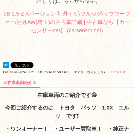
詳しくはこちらから👇👇👇
bB 1.5 Z Xバージョン 社外ナビ/フルセグ/サブウーフ
ァー/社外AW(埼玉)の中古車詳細 | 中古車なら【カー
センサーnet】 (carsensor.net)
Posted on
2024.07.21 9:58
|
by
AIRY VILLAGE（エアリーヴィレッジ）
|
Perma Link
☆在庫車両紹介☆
在庫車両のご紹介です😁
今回ご紹介するのは トヨタ パッソ 1.0X ユル
リ です❗
・ワンオーナー！ ・ユーザー買取車！ ・純正ナ