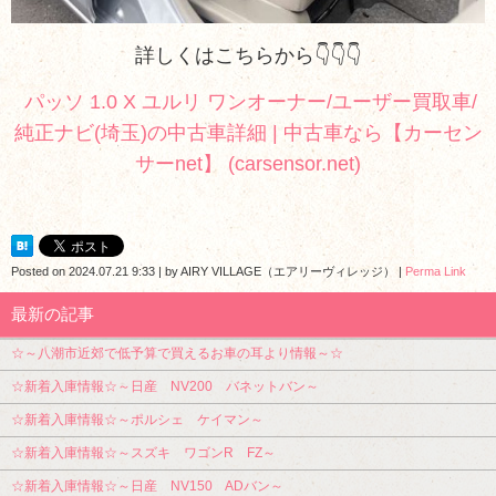
詳しくはこちらから👇👇👇
パッソ 1.0 X ユルリ ワンオーナー/ユーザー買取車/
純正ナビ(埼玉)の中古車詳細 | 中古車なら【カーセン
サーnet】 (carsensor.net)
Posted on
2024.07.21 9:33
|
by
AIRY VILLAGE（エアリーヴィレッジ）
|
Perma Link
最新の記事
☆～八潮市近郊で低予算で買えるお車の耳より情報～☆
☆新着入庫情報☆～日産 NV200 バネットバン～
☆新着入庫情報☆～ポルシェ ケイマン～
☆新着入庫情報☆～スズキ ワゴンR FZ～
☆新着入庫情報☆～日産 NV150 ADバン～