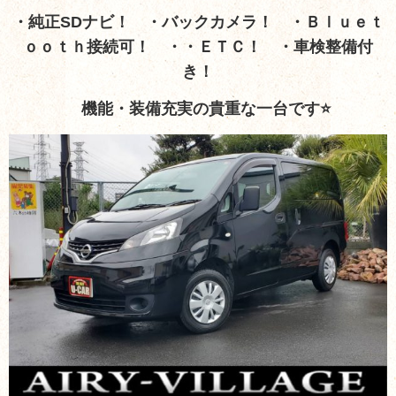
・純正SDナビ！
・バックカメラ！ ・Ｂｌｕｅｔ
ｏｏｔｈ接続可！ ・・ＥＴＣ！ ・車検整備付
き！
機能・装備充実の貴重な一台です⭐