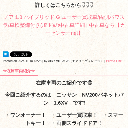
詳しくはこちらから
👇👇👇
ノア 1.8 ハイブリッド G ユーザー買取車/両側パワス
ラ/車検整備付き(埼玉)の中古車詳細 | 中古車なら【カ
ーセンサーnet】
Posted on
2024.11.10 18:28
|
by
AIRY VILLAGE（エアリーヴィレッジ）
|
Perma Link
☆在庫車両紹介☆
在庫車両のご紹介です😁
今回ご紹介するのは ニッサン NV200バネットバ
ン 1.6XV
です❗
・ワンオーナー！ ・ユーザー買取車！ ・スマー
トキー！ ・両側スライドドア！