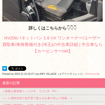
詳しくはこちらから
👇👇👇
NV200バネットバン 1.6 VX ワンオーナー/ユーザー
買取車/車検整備付き(埼玉)の中古車詳細 | 中古車なら
【カーセンサーnet】
Posted on
2024.11.10 18:27
|
by
AIRY VILLAGE（エアリーヴィレッジ）
|
Perma Link
最新の記事
☆新着入庫情報☆～スズキ ワゴンR FX～
☆～八潮市近郊で低予算で買えるお車の耳より情報～☆