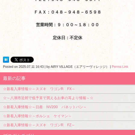
ＦＡＸ：０４８－９４８－６５９８
営業時間：９：００～１８：００
定休日：不定休
Posted on
2025.07.11 16:43
|
by
AIRY VILLAGE（エアリーヴィレッジ）
|
Perma Link
最新の記事
☆新着入庫情報☆～スズキ ワゴンR FX～
☆～八潮市近郊で低予算で買えるお車の耳より情報～☆
☆新着入庫情報☆～日産 NV200 バネットバン～
☆新着入庫情報☆～ポルシェ ケイマン～
☆新着入庫情報☆～スズキ ワゴンR FZ～