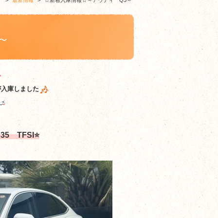
グ
>
最新情報
>
☆新着入庫情報☆～アウディ Q3～
～
が入庫しました
5 TFSI⭐