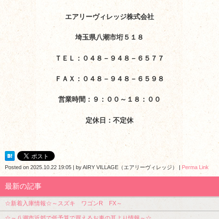
エアリーヴィレッジ株式会社
埼玉県八潮市垳５１８
ＴＥＬ：０４８－９４８－６５７７
ＦＡＸ：０４８－９４８－６５９８
営業時間：９：００～１８：００
定休日：不定休
Posted on
2025.10.22 19:05
|
by
AIRY VILLAGE（エアリーヴィレッジ）
|
Perma Link
最新の記事
☆新着入庫情報☆～スズキ ワゴンR FX～
☆～八潮市近郊で低予算で買えるお車の耳より情報～☆