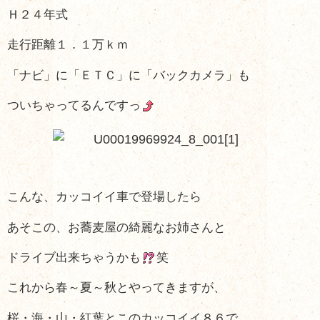
Ｈ２４年式
走行距離１．１万ｋｍ
「ナビ」に「ＥＴＣ」に「バックカメラ」も
ついちゃってるんですっ
こんな、カッコイイ車で登場したら
あそこの、お蕎麦屋の綺麗なお姉さんと
ドライブ出来ちゃうかも
笑
これから春～夏～秋とやってきますが、
桜・海・山・紅葉とこのカッコイイ８６で