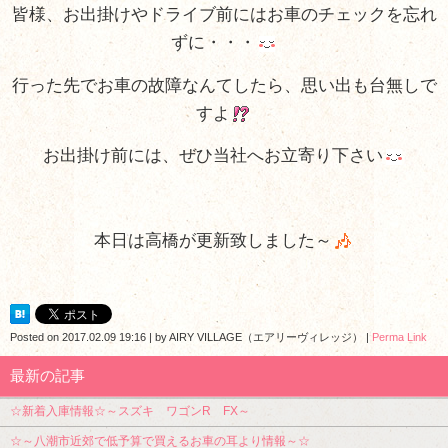
皆様、お出掛けやドライブ前にはお車のチェックを忘れ
ずに・・・
行った先でお車の故障なんてしたら、思い出も台無しで
すよ
お出掛け前には、ぜひ当社へお立寄り下さい
本日は高橋が更新致しました～
Posted on
2017.02.09 19:16
|
by
AIRY VILLAGE（エアリーヴィレッジ）
|
Perma Link
最新の記事
☆新着入庫情報☆～スズキ ワゴンR FX～
☆～八潮市近郊で低予算で買えるお車の耳より情報～☆