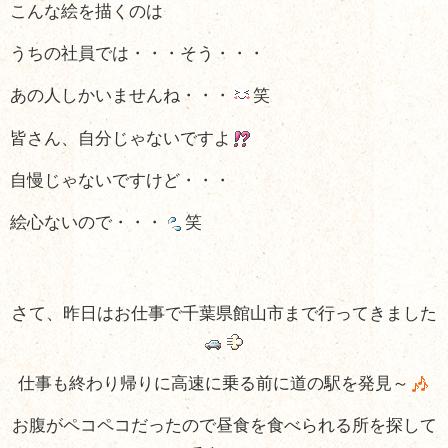
こんな絵を描くのは
うちの社員では・・・
そう・・・
あの人しかいませんね・・・
笑
皆さん、自分じゃないですよ
自慢じゃないですけど・・・
絵心ないので・・・
笑
さ
て、昨日はお仕事で千葉県館山市まで行ってきました
仕事も終わり帰りに高速に乗る前に道の駅を発見～
お腹がペコペコだったので昼食を食べられる所を探して