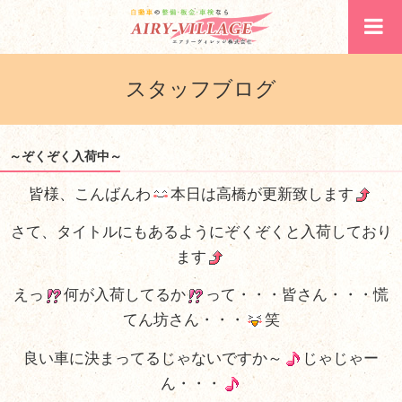
スタッフブログ
～ぞくぞく入荷中～
皆様、こんばんわ
本日は高橋が更新致します
さて、タイトルにもあるようにぞくぞくと入荷しており
ます
えっ
何が入荷してるか
って・・・皆さん・・・慌
てん坊さん・・・
笑
良い車に決まってるじゃないですか～
じゃじゃー
ん・・・