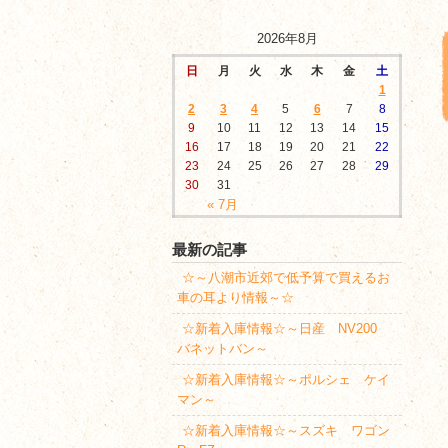
2026年8月
日
月
火
水
木
金
土
1
2
3
4
5
6
7
8
9
10
11
12
13
14
15
16
17
18
19
20
21
22
23
24
25
26
27
28
29
30
31
« 7月
最新の記事
☆～八潮市近郊で低予算で買えるお
車の耳より情報～☆
☆新着入庫情報☆～日産 NV200
バネットバン～
☆新着入庫情報☆～ポルシェ ケイ
マン～
☆新着入庫情報☆～スズキ ワゴン