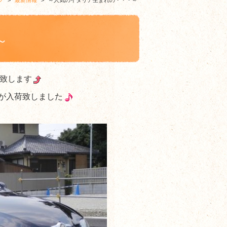
グ
>
最新情報
>
～人気のイタリア生まれの・・・～
～
致します
が入荷致しました