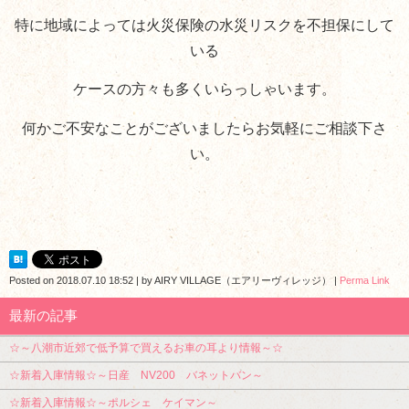
特に地域によっては火災保険の水災リスクを不担保にして
いる
ケースの方々も多くいらっしゃいます。
何かご不安なことがございましたらお気軽にご相談下さ
い。
Posted on
2018.07.10 18:52
|
by
AIRY VILLAGE（エアリーヴィレッジ）
|
Perma Link
最新の記事
☆～八潮市近郊で低予算で買えるお車の耳より情報～☆
☆新着入庫情報☆～日産 NV200 バネットバン～
☆新着入庫情報☆～ポルシェ ケイマン～