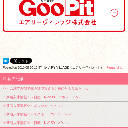
Posted on
2018.08.26 15:57
|
by
AIRY VILLAGE（エアリーヴィレッジ）
|
Perma Link
最新の記事
☆～八潮市近郊で低予算で買えるお車の耳より情報～☆
☆新着入庫情報☆～日産 NV200 バネットバン～
☆新着入庫情報☆～ポルシェ ケイマン～
☆新着入庫情報☆～スズキ ワゴンR FZ～
☆新着入庫情報☆～日産 NV150 ADバン～