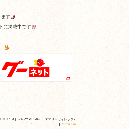
ります
トに掲載中です
ー
1.11 17:54
|
by
AIRY VILLAGE（エアリーヴィレッジ）
|
Perma Link