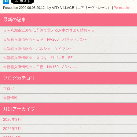
Posted on
2020.06.06 20:12
|
by
AIRY VILLAGE（エアリーヴィレッジ）
|
Perma Link
最新の記事
☆～八潮市近郊で低予算で買えるお車の耳より情報～☆
☆新着入庫情報☆～日産 NV200 バネットバン～
☆新着入庫情報☆～ポルシェ ケイマン～
☆新着入庫情報☆～スズキ ワゴンR FZ～
☆新着入庫情報☆～日産 NV150 ADバン～
ブログカテゴリ
ブログ
最新情報
月別アーカイブ
2026年8月
2026年7月