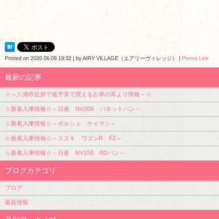
Posted on
2020.06.09 19:32
|
by
AIRY VILLAGE（エアリーヴィレッジ）
|
Perma Link
最新の記事
☆～八潮市近郊で低予算で買えるお車の耳より情報～☆
☆新着入庫情報☆～日産 NV200 バネットバン～
☆新着入庫情報☆～ポルシェ ケイマン～
☆新着入庫情報☆～スズキ ワゴンR FZ～
☆新着入庫情報☆～日産 NV150 ADバン～
ブログカテゴリ
ブログ
最新情報