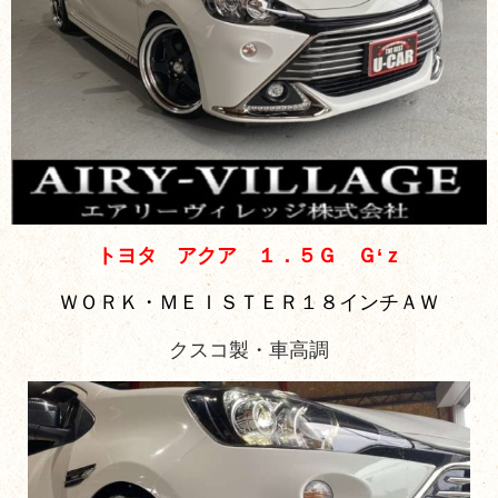
トヨタ アクア １．５Ｇ Ｇ‘ｚ
ＷＯＲＫ・ＭＥＩＳＴＥＲ１８インチＡＷ
クスコ製・車高調