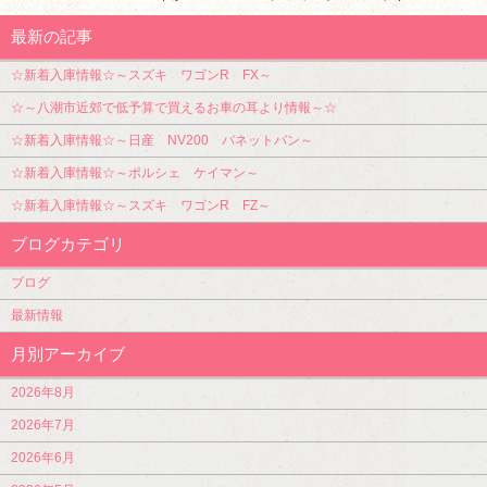
最新の記事
☆新着入庫情報☆～スズキ ワゴンR FX～
☆～八潮市近郊で低予算で買えるお車の耳より情報～☆
☆新着入庫情報☆～日産 NV200 バネットバン～
☆新着入庫情報☆～ポルシェ ケイマン～
☆新着入庫情報☆～スズキ ワゴンR FZ～
ブログカテゴリ
ブログ
最新情報
月別アーカイブ
2026年8月
2026年7月
2026年6月