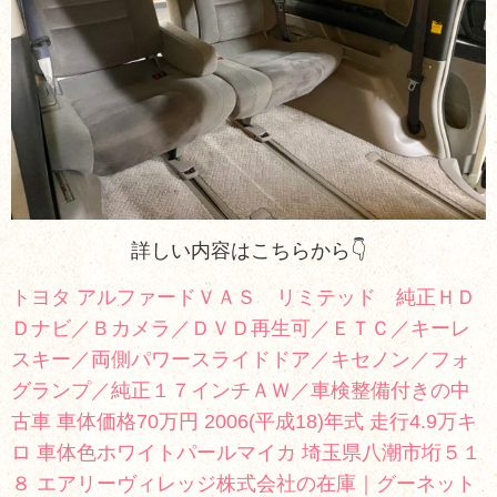
詳しい内容はこちらから👇
トヨタ アルファードＶＡＳ リミテッド 純正ＨＤ
Ｄナビ／Ｂカメラ／ＤＶＤ再生可／ＥＴＣ／キーレ
スキー／両側パワースライドドア／キセノン／フォ
グランプ／純正１７インチＡＷ／車検整備付きの中
古車 車体価格70万円 2006(平成18)年式 走行4.9万キ
ロ 車体色ホワイトパールマイカ 埼玉県八潮市垳５１
８ エアリーヴィレッジ株式会社の在庫｜グーネット