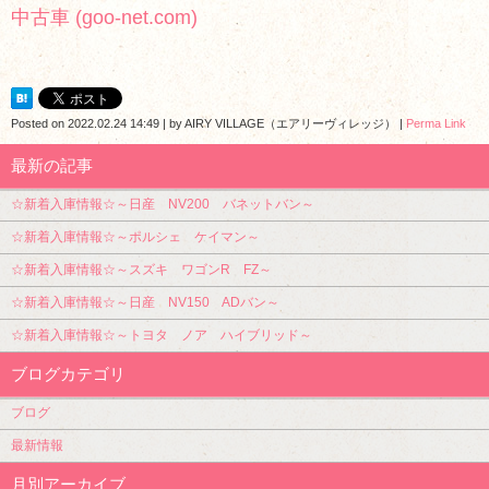
中古車 (goo-net.com)
Posted on
2022.02.24 14:49
|
by
AIRY VILLAGE（エアリーヴィレッジ）
|
Perma Link
最新の記事
☆新着入庫情報☆～日産 NV200 バネットバン～
☆新着入庫情報☆～ポルシェ ケイマン～
☆新着入庫情報☆～スズキ ワゴンR FZ～
☆新着入庫情報☆～日産 NV150 ADバン～
☆新着入庫情報☆～トヨタ ノア ハイブリッド～
ブログカテゴリ
ブログ
最新情報
月別アーカイブ