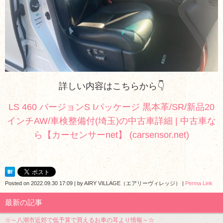
詳しい内容はこちらから👇
LS 460 バージョンS Iパッケージ 黒本革/SR/新品20
インチAW/車検整備付(埼玉)の中古車詳細 | 中古車な
ら【カーセンサーnet】 (carsensor.net)
Posted on
2022.09.30 17:09
|
by
AIRY VILLAGE（エアリーヴィレッジ）
|
Perma Link
最新の記事
☆～八潮市近郊で低予算で買えるお車の耳より情報～☆