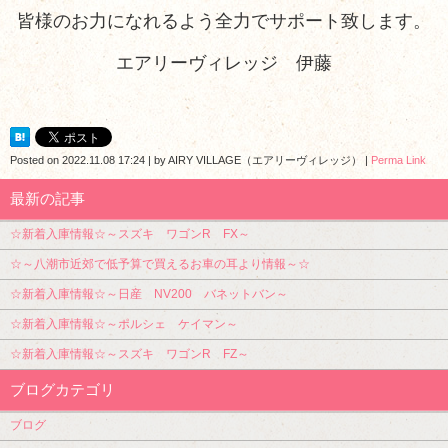
皆様のお力になれるよう全力でサポート致します。
エアリーヴィレッジ 伊藤
Posted on
2022.11.08 17:24
|
by
AIRY VILLAGE（エアリーヴィレッジ）
|
Perma Link
最新の記事
☆新着入庫情報☆～スズキ ワゴンR FX～
☆～八潮市近郊で低予算で買えるお車の耳より情報～☆
☆新着入庫情報☆～日産 NV200 バネットバン～
☆新着入庫情報☆～ポルシェ ケイマン～
☆新着入庫情報☆～スズキ ワゴンR FZ～
ブログカテゴリ
ブログ