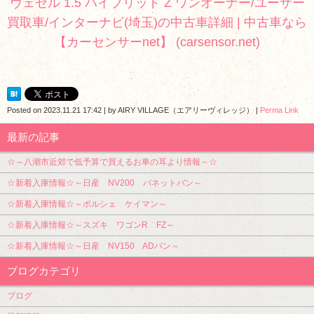
ヴェゼル 1.5 ハイブリッド Z ワンオーナー/ユーザー
買取車/インターナビ(埼玉)の中古車詳細 | 中古車なら
【カーセンサーnet】 (carsensor.net)
Posted on
2023.11.21 17:42
|
by
AIRY VILLAGE（エアリーヴィレッジ）
|
Perma Link
最新の記事
☆～八潮市近郊で低予算で買えるお車の耳より情報～☆
☆新着入庫情報☆～日産 NV200 バネットバン～
☆新着入庫情報☆～ポルシェ ケイマン～
☆新着入庫情報☆～スズキ ワゴンR FZ～
☆新着入庫情報☆～日産 NV150 ADバン～
ブログカテゴリ
ブログ