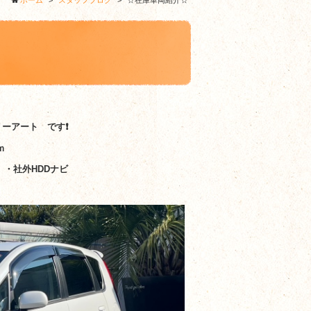
ホーム
>
スタッフブログ
>
☆在庫車両紹介☆
リーアート です❗
Ｋｍ
 ・社外HDDナビ