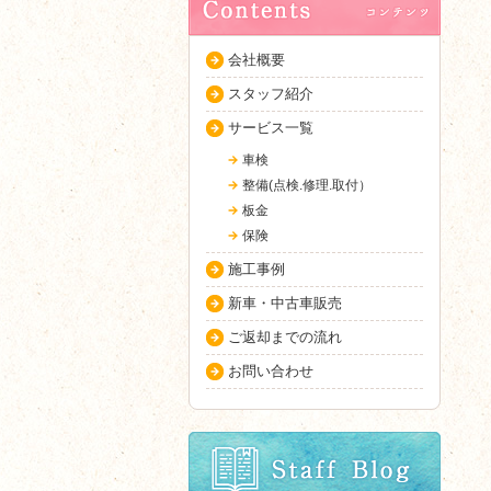
会社概要
スタッフ紹介
サービス一覧
車検
整備(点検.修理.取付）
板金
保険
施工事例
新車・中古車販売
ご返却までの流れ
お問い合わせ