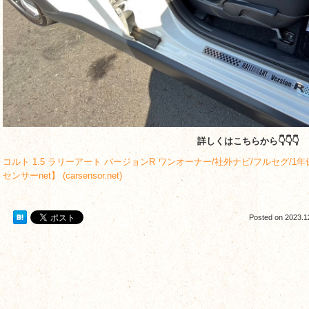
詳しくはこちらから👇👇👇
コルト 1.5 ラリーアート バージョンR ワンオーナー/社外ナビ/フルセグ/1
センサーnet】 (carsensor.net)
Posted on
2023.1