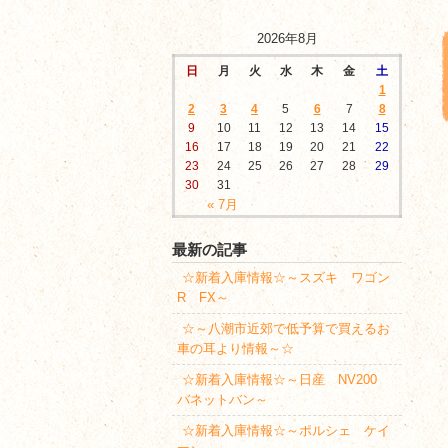
2026年8月
日
月
火
水
木
金
土
1
2
3
4
5
6
7
8
9
10
11
12
13
14
15
16
17
18
19
20
21
22
23
24
25
26
27
28
29
30
31
« 7月
最新の記事
☆新着入庫情報☆～スズキ ワゴン
R FX～
☆～八潮市近郊で低予算で買えるお
車の耳より情報～☆
☆新着入庫情報☆～日産 NV200
バネットバン～
☆新着入庫情報☆～ポルシェ ケイ