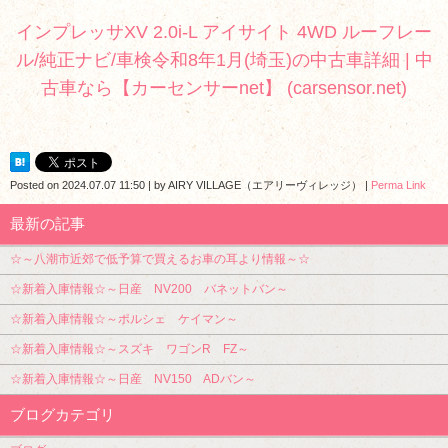
インプレッサXV 2.0i-L アイサイト 4WD ルーフレー
ル/純正ナビ/車検令和8年1月(埼玉)の中古車詳細 | 中
古車なら【カーセンサーnet】 (carsensor.net)
Posted on
2024.07.07 11:50
|
by
AIRY VILLAGE（エアリーヴィレッジ）
|
Perma Link
最新の記事
☆～八潮市近郊で低予算で買えるお車の耳より情報～☆
☆新着入庫情報☆～日産 NV200 バネットバン～
☆新着入庫情報☆～ポルシェ ケイマン～
☆新着入庫情報☆～スズキ ワゴンR FZ～
☆新着入庫情報☆～日産 NV150 ADバン～
ブログカテゴリ