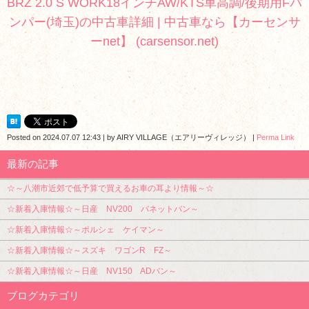
BRZ 2.0 S WORK18インチAW/KTS車高調/後期用Fバ
ンパー(埼玉)の中古車詳細 | 中古車なら【カーセンサ
ーnet】 (carsensor.net)
Posted on
2024.07.07 12:43
|
by
AIRY VILLAGE（エアリーヴィレッジ）
|
Perma Link
最新の記事
☆～八潮市近郊で低予算で買えるお車の耳より情報～☆
☆新着入庫情報☆～日産 NV200 バネットバン～
☆新着入庫情報☆～ポルシェ ケイマン～
☆新着入庫情報☆～スズキ ワゴンR FZ～
☆新着入庫情報☆～日産 NV150 ADバン～
ブログカテゴリ