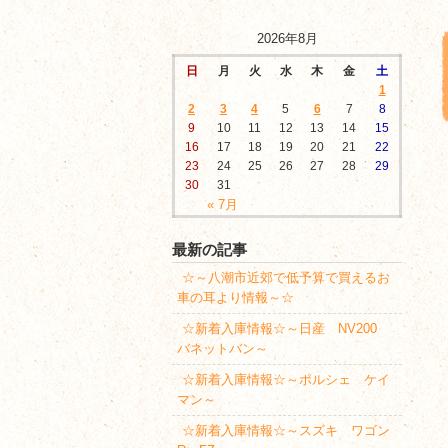
2026年8月
日
月
火
水
木
金
土
1
2
3
4
5
6
7
8
9
10
11
12
13
14
15
16
17
18
19
20
21
22
23
24
25
26
27
28
29
30
31
« 7月
最新の記事
☆～八潮市近郊で低予算で買えるお
車の耳より情報～☆
☆新着入庫情報☆～日産 NV200
バネットバン～
☆新着入庫情報☆～ポルシェ ケイ
マン～
☆新着入庫情報☆～スズキ ワゴン