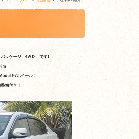
>
スタッフブログ
>
最新情報
>
☆在庫車両紹介☆
Ｓパッケージ 4ＷＤ です❗
Kｍ
odel F7ホイール！
検整備付き！