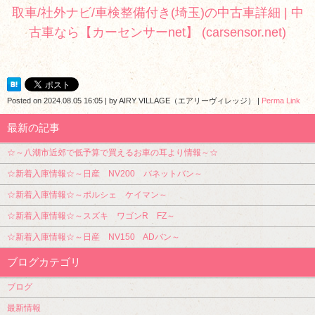
取車/社外ナビ/車検整備付き(埼玉)の中古車詳細 | 中
古車なら【カーセンサーnet】 (carsensor.net)
Posted on
2024.08.05 16:05
|
by
AIRY VILLAGE（エアリーヴィレッジ）
|
Perma Link
最新の記事
☆～八潮市近郊で低予算で買えるお車の耳より情報～☆
☆新着入庫情報☆～日産 NV200 バネットバン～
☆新着入庫情報☆～ポルシェ ケイマン～
☆新着入庫情報☆～スズキ ワゴンR FZ～
☆新着入庫情報☆～日産 NV150 ADバン～
ブログカテゴリ
ブログ
最新情報