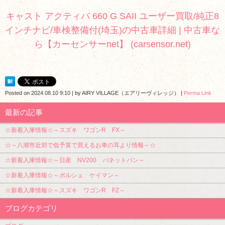
キャスト アクティバ 660 G SAII ユーザー買取/純正8
インチナビ/車検整備付(埼玉)の中古車詳細 | 中古車な
ら【カーセンサーnet】 (carsensor.net)
Posted on
2024.08.10 9:10
|
by
AIRY VILLAGE（エアリーヴィレッジ）
|
Perma Link
最新の記事
☆新着入庫情報☆～スズキ ワゴンR FX～
☆～八潮市近郊で低予算で買えるお車の耳より情報～☆
☆新着入庫情報☆～日産 NV200 バネットバン～
☆新着入庫情報☆～ポルシェ ケイマン～
☆新着入庫情報☆～スズキ ワゴンR FZ～
ブログカテゴリ