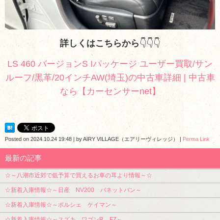
詳しくはこちらから
👇👇👇
LS 460 バージョンS Iパッケージ ユーザー買取/サン
ルーフ/黒革/20インチAW(埼玉)の中古車詳細 | 中古車
なら【カーセンサーnet】
Posted on
2024.10.24 19:48
|
by
AIRY VILLAGE（エアリーヴィレッジ）
|
Perma Link
最新の記事
☆～八潮市近郊で低予算で買えるお車の耳より情報～☆
☆新着入庫情報☆～日産 NV200 バネットバン～
☆新着入庫情報☆～ポルシェ ケイマン～
☆新着入庫情報☆～スズキ ワゴンR FZ～